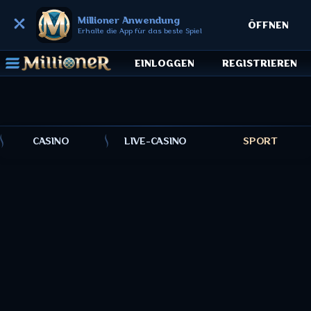
Millioner Anwendung
ÖFFNEN
Erhalte die App für das beste Spiel
EINLOGGEN
REGISTRIEREN
CASINO
LIVE-CASINO
SPORT