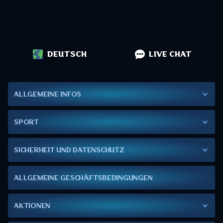
DEUTSCH
LIVE CHAT
ALLGEMEINE INFOS
SPORT
SICHERHEIT UND DATENSCHUTZ
ALLGEMEINE GESCHÄFTSBEDINGUNGEN
AKTIONEN