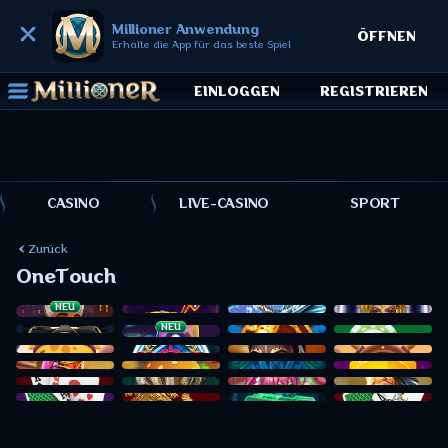
Millioner Anwendung
ÖFFNEN
Erhalte die App für das beste Spiel
EINLOGGEN
REGISTRIEREN
CASINO
LIVE-CASINO
SPORT
Zurück
OneTouch
NEU
NEU