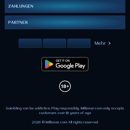
ZAHLUNGEN
PARTNER
Mehr
Gambling can be addictive. Play responsibly. Millioner.com only accepts
customers over 18 years of age
2026 © Millioner.com All rights reserved