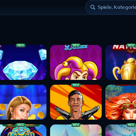
Spiele, Kategori
NEU
NEU
NEU
NEU
NEU
NEU
NEU