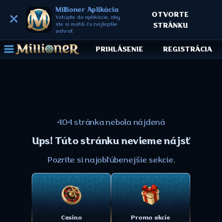
Millioner Aplikácia
OTVORTE
Vstúpte do aplikácie, aby
ste si mohli čo najlepšie
STRÁNKU
zahrať
PRIHLÁSENIE
REGISTRÁCIA
404 stránka nebola nájdená
Ups! Túto stránku nevieme nájsť
Pozrite si najobľúbenejšie sekcie.
Casino
Promo akcie