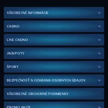
VŠEOBECNÉ INFORMÁCIE
CASINO
LIVE CASINO
JACKPOTY
ŠPORT
BEZPEČNOSŤ A OCHRANA OSOBNÝCH ÚDAJOV
VŠEOBECNÉ OBCHODNÉ PODMIENKY
PROMO AKCIE