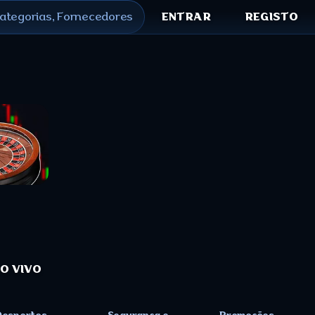
Categorias, Fornecedores
ENTRAR
REGISTO
O VIVO