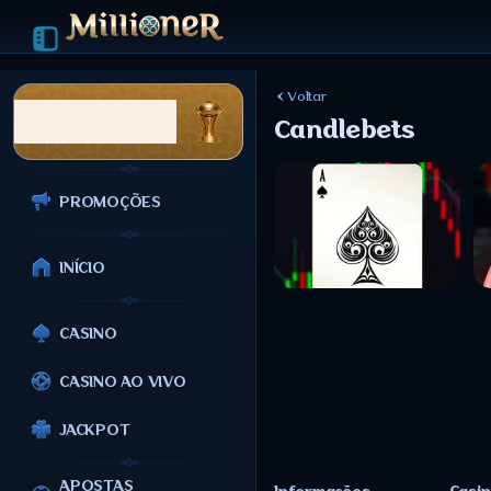
Voltar
CAMPEONATO DO
Candlebets
MUNDO, GO!
PROMOÇÕES
INÍCIO
CASINO
CASINO AO VIVO
JACKPOT
APOSTAS