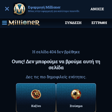
Εφαρμογή Millioner
ΆΝΟΙΞΕ
Μπες στην εφαρμογή για καλύτερο παιχνίδι
ΣΎΝΔΕΣΗ
ΕΓΓΡΑΦΉ
Η σελίδα 404 δεν βρέθηκε
Ουπς! Δεν μπορούμε να βρούμε αυτή τη
σελίδα
Δες τις πιο δημοφιλείς ενότητες.
Καζίνο
Στοίχημα