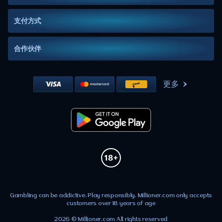
支付方式
合作伙伴
更多
Gambling can be addictive. Play responsibly. Millioner.com only accepts
customers over 18 years of age
2026 © Millioner.com All rights reserved