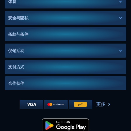
体育
安全与隐私
条款与条件
促销活动
支付方式
合作伙伴
更多