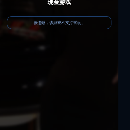
现金游戏
很遗憾，该游戏不支持试玩。