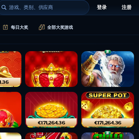
游戏、类别、供应商
登录
注册
每日大奖
全部大奖游戏
新
4.36
€171,264.36
€171,264.36
新