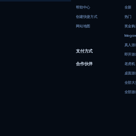
帮助中心
全新
创建快捷方式
热门
网站地图
奖金购
Mega
真人游
支付方式
即开游
合作伙伴
老虎机
桌面游
全部大
全部游