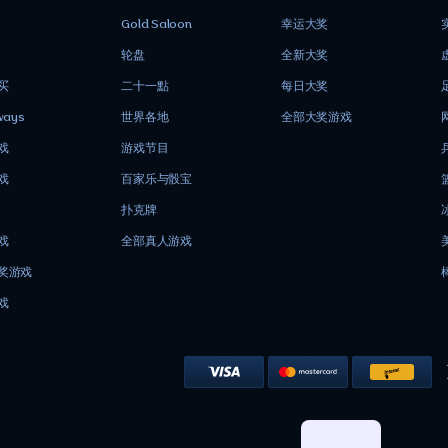
Gold Saloon
幸运大奖
轮盘
全新大奖
买
二十一點
每日大奖
ways
世界各地
全部大奖游戏
戏
游戏节目
戏
百家乐与骰宝
扑克牌
戏
全部真人游戏
奖游戏
戏