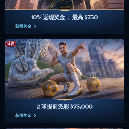
10% 返现奖金， 最高 $750
获得奖金
体育
2 球提前派彩 $75,000
获得奖金