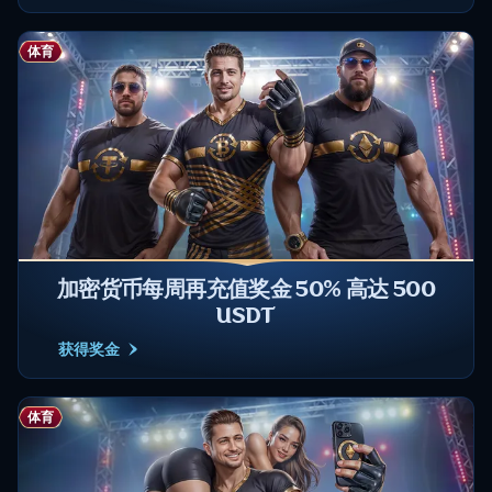
体育
加密货币每周再充值奖金 50% 高达 500
USDT
获得奖金
体育