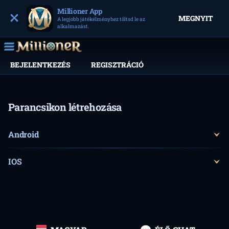
Millioner App
MEGNYIT
A legjobb játékélményhez töltsd le az
alkalmazást.
BEJELENTKEZÉS
REGISZTRÁCIÓ
Parancsikon létrehozása
Android
IOS