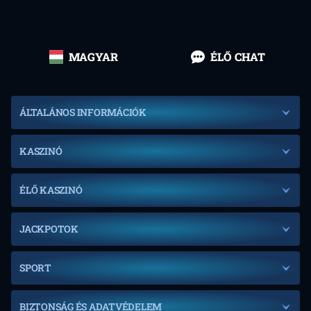
MAGYAR
ÉLŐ CHAT
ÁLTALÁNOS INFORMÁCIÓK
KASZINÓ
ÉLŐ KASZINÓ
JACKPOTOK
SPORT
BIZTONSÁG ÉS ADATVÉDELEM