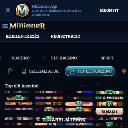
Millioner App
MEGNYIT
A legjobb játékélményhez töltsd le az
alkalmazást.
BEJELENTKEZÉS
REGISZTRÁCIÓ
KASZINÓ
ÉLŐ KASZINÓ
SPORT
SZOLGÁLTATÓK
TOP ÉLŐ KASZINÓ
Top élő kaszinó
ÚJ
ÚJ
ÚJ
ÚJ
ÚJ
ÚJ
78 162,13 €
ÚJ
TOVÁBBI JÁTÉKOK
ÚJ