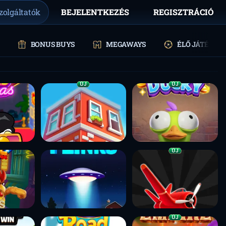
zolgáltatók
BEJELENTKEZÉS
REGISZTRÁCIÓ
BONUS BUYS
MEGAWAYS
ÉLŐ JÁTÉKOK
ÚJ
ÚJ
ÚJ
ÚJ