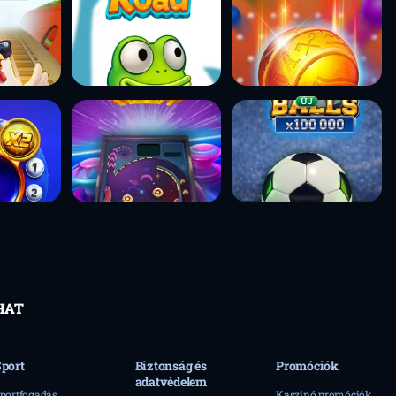
ÚJ
HAT
port
Biztonság és
Promóciók
adatvédelem
portfogadás
Kaszinó promóciók