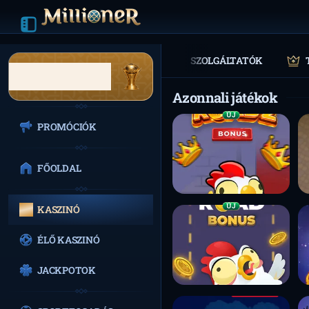
SZOLGÁLTATÓK
VILÁGBAJNOKSÁG
RAJT!
Azonnali játékok
ÚJ
PROMÓCIÓK
FŐOLDAL
ÚJ
KASZINÓ
ÉLŐ KASZINÓ
JACKPOTOK