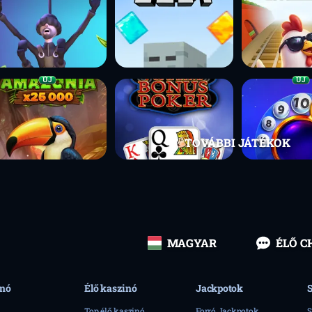
ÚJ
ÚJ
TOVÁBBI JÁTÉKOK
MAGYAR
ÉLŐ C
inó
Élő kaszinó
Jackpotok
S
Top élő kaszinó
Forró Jackpotok
S