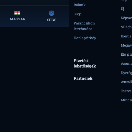
Rólunk
Új
Súgó
Népsze
MAGYAR
SÚGÓ
Parancsikon
Világb
létrehozása
Bonus
Honlaptérkép
Megaw
Élő já
Fizetési
Azonna
lehetőségek
Nyerő
Partnerek
Asztal
Összes
Minden