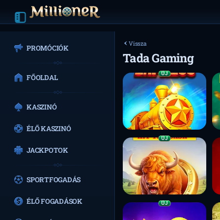
Vissza
PROMÓCIÓK
Tada Gaming
ÚJ
FŐOLDAL
KASZINÓ
ÉLŐ KASZINÓ
ÚJ
JACKPOTOK
SPORTFOGADÁS
ÉLŐ FOGADÁSOK
ÚJ