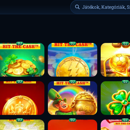
Játékok, Kategóriák, S
ÚJ
ÚJ
ÚJ
ÚJ
ÚJ
ÚJ
ÚJ
ÚJ
ÚJ