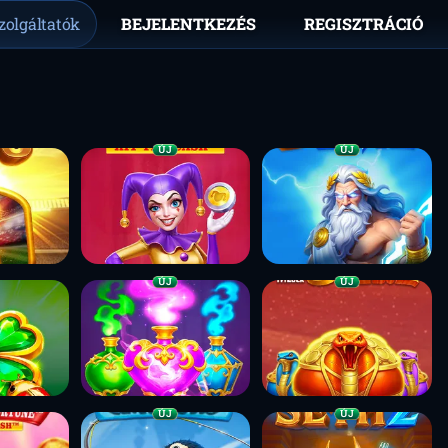
zolgáltatók
BEJELENTKEZÉS
REGISZTRÁCIÓ
ÚJ
ÚJ
ÚJ
ÚJ
ÚJ
ÚJ