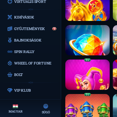
VIRTUÁLIS SPORT
KIHÍVÁSOK
GYŰJTEMÉNYEK
új
BAJNOKSÁGOK
SPIN RALLY
ÚJ
WHEEL OF FORTUNE
BOLT
VIP KLUB
ÚJ
MAGYAR
SÚGÓ