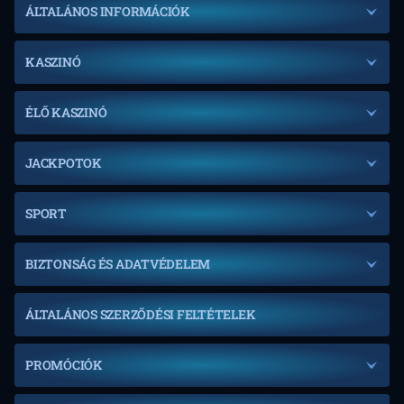
ÁLTALÁNOS INFORMÁCIÓK
KASZINÓ
ÉLŐ KASZINÓ
JACKPOTOK
SPORT
BIZTONSÁG ÉS ADATVÉDELEM
ÁLTALÁNOS SZERZŐDÉSI FELTÉTELEK
PROMÓCIÓK