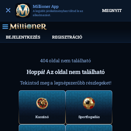
Millioner App
MEGNYIT
A legjobb játékélményhez töltsd le az
alkalmazást.
BEJELENTKEZÉS
REGISZTRÁCIÓ
404 oldal nem található
Hoppá! Az oldal nem található
Tekintsd meg a legnépszerűbb részlegeket!
Kaszinó
Sportfogadás