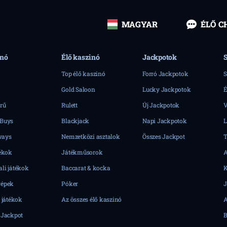
MAGYAR
ÉLŐ C
inó
Élő kaszinó
Jackpotok
S
Top élő kaszinó
Forró Jackpotok
S
Gold Saloon
Lucky Jackpotok
É
rű
Rulett
Új Jackpotok
V
 Buys
Blackjack
Napi Jackpotok
L
ays
Nemzetközi asztalok
Összes Jackpot
T
tékok
Játékműsorok
A
li játékok
Baccarat & kocka
K
gépek
Póker
J
i játékok
Az összes élő kaszinó
A
 Jackpot
B