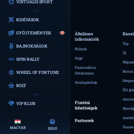
VIRTUÁLIS SPORT
KIHÍVÁSOK
GYŰJTEMÉNYEK
Általános
Kasz
új
információk
Top
BAJNOKSÁGOK
Rólunk
Új
Súgó
SPIN RALLY
Népsze
Parancsikon
Bonus
WHEEL OF FORTUNE
létrehozása
Megaw
Honlaptérkép
BOLT
Élő já
Azonna
Fizetési
VIP KLUB
lehetőségek
Nyerő
Asztal
Partnerek
Összes
MAGYAR
SÚGÓ