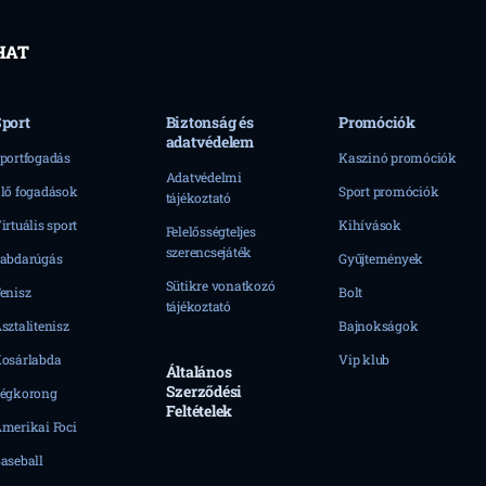
HAT
port
Biztonság és
Promóciók
adatvédelem
portfogadás
Kaszinó promóciók
Adatvédelmi
lő fogadások
Sport promóciók
tájékoztató
irtuális sport
Kihívások
Felelősségteljes
szerencsejáték
abdarúgás
Gyűjtemények
Sütikre vonatkozó
enisz
Bolt
tájékoztató
sztalitenisz
Bajnokságok
osárlabda
Vip klub
Általános
Szerződési
égkorong
Feltételek
merikai Foci
aseball