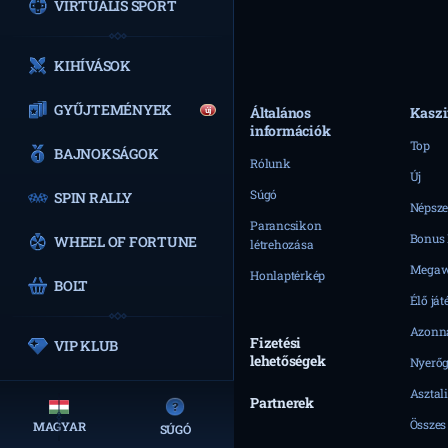
VIRTUÁLIS SPORT
KIHÍVÁSOK
GYŰJTEMÉNYEK
Általános
Kasz
új
információk
Top
BAJNOKSÁGOK
Rólunk
Új
Súgó
SPIN RALLY
Népsze
Parancsikon
Bonus
WHEEL OF FORTUNE
létrehozása
Megaw
Honlaptérkép
BOLT
Élő já
Azonna
Fizetési
VIP KLUB
lehetőségek
Nyerő
Asztal
Partnerek
Összes
MAGYAR
SÚGÓ