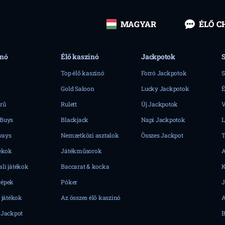
MAGYAR
ÉLŐ C
inó
Élő kaszinó
Jackpotok
S
Top élő kaszinó
Forró Jackpotok
S
Gold Saloon
Lucky Jackpotok
É
rű
Rulett
Új Jackpotok
V
 Buys
Blackjack
Napi Jackpotok
L
ays
Nemzetközi asztalok
Összes Jackpot
T
tékok
Játékműsorok
A
li játékok
Baccarat & kocka
K
gépek
Póker
J
i játékok
Az összes élő kaszinó
A
 Jackpot
B