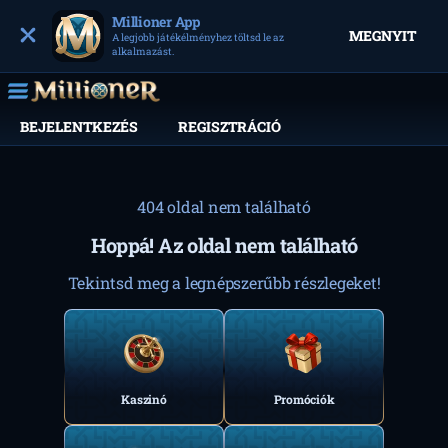
Millioner App
MEGNYIT
A legjobb játékélményhez töltsd le az
alkalmazást.
BEJELENTKEZÉS
REGISZTRÁCIÓ
404 oldal nem található
Hoppá! Az oldal nem található
Tekintsd meg a legnépszerűbb részlegeket!
Kaszinó
Promóciók