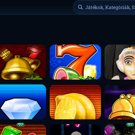
Játékok, Kategóriák, S
ÚJ
ÚJ