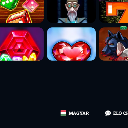
ÚJ
MAGYAR
ÉLŐ C