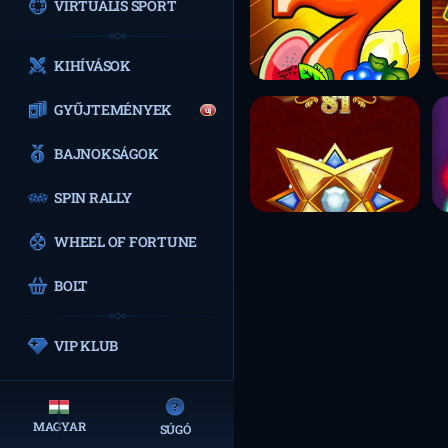
VIRTUÁLIS SPORT
KIHÍVÁSOK
GYŰJTEMÉNYEK
új
BAJNOKSÁGOK
SPIN RALLY
WHEEL OF FORTUNE
BOLT
VIP KLUB
MAGYAR
SÚGÓ