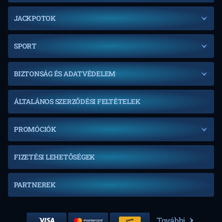
JACKPOTOK
SPORT
BIZTONSÁG ÉS ADATVÉDELEM
ÁLTALÁNOS SZERZŐDÉSI FELTÉTELEK
PROMÓCIÓK
FIZETÉSI LEHETŐSÉGEK
PARTNEREK
További