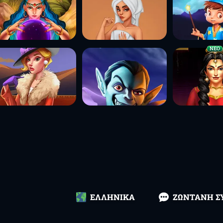
NΈΟ
ΕΛΛΗΝΙΚΆ
ΖΩΝΤΑΝΉ Σ