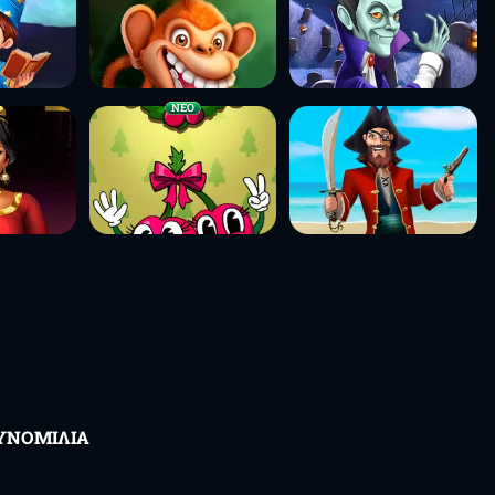
NΈΟ
ΥΝΟΜΙΛΊΑ