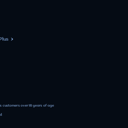
Plus
ts customers over 18 years of age
ed