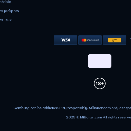
e table
es jackpots
es Jeux
Gambling can be addictive. Play responsibly. Millioner.com only accep
2026 © Millioner.com All rights reserv