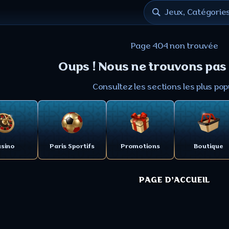
Jeux, Catégorie
Page 404 non trouvée
Oups ! Nous ne trouvons pas
Consultez les sections les plus pop
asino
Paris Sportifs
Promotions
Boutique
PAGE D'ACCUEIL