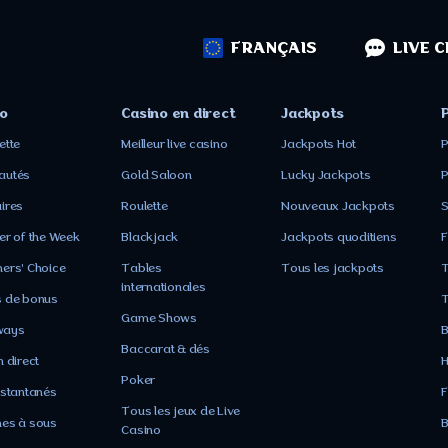
FRANÇAIS
LIVE 
no
Casino en direct
Jackpots
P
ette
Meilleur live casino
Jackpots Hot
P
autés
Gold Saloon
Lucky Jackpots
P
ires
Roulette
Nouveaux Jackpots
S
er of the Week
Blackjack
Jackpots quoditiens
F
ers' Choice
Tables
Tous les jackpots
T
internationales
s de bonus
T
Game Shows
ways
B
Baccarat & dés
n direct
H
Poker
nstantanés
F
Tous les jeux de Live
es à sous
B
Casino