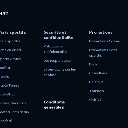
CHAT
aris sportifs
Sécurité et
Promotions
confidentialité
aris sportifs
Promotions Casino
Politique de
aris en direct
Promotions Paris
confidentialité
sportifs
ports virtuels
Jeu responsable
Défis
ootball
Informations sur les
Collections
cookies
ennis
Boutique
able Tennis
Tournois
asketball
Club VIP
Conditions
ockey Sur Glace
générales
ootball Américain
aseball