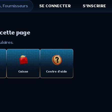
s, Fournisseurs
SE CONNECTER
S'INSCRIRE
 cette page
ulaires.
Caisse
Centre d'aide