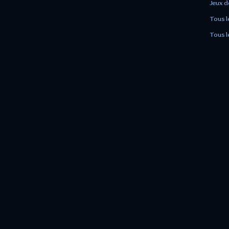
Jeux d
Tous l
Tous l