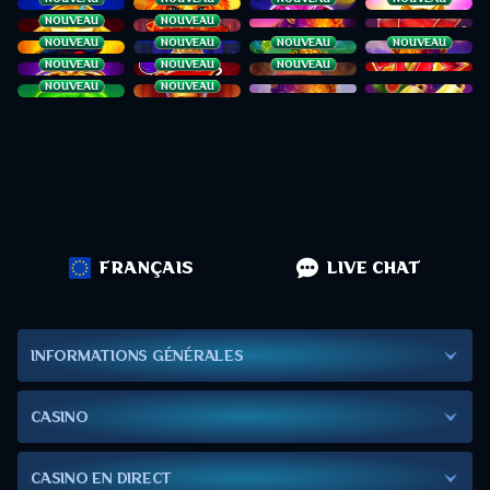
NOUVEAU
NOUVEAU
NOUVEAU
NOUVEAU
NOUVEAU
NOUVEAU
NOUVEAU
NOUVEAU
NOUVEAU
NOUVEAU
NOUVEAU
FRANÇAIS
LIVE CHAT
INFORMATIONS GÉNÉRALES
CASINO
CASINO EN DIRECT