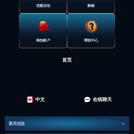
优惠活动
购物
钱包帐户
帮助中心
首页
中文
在线聊天
通用信息