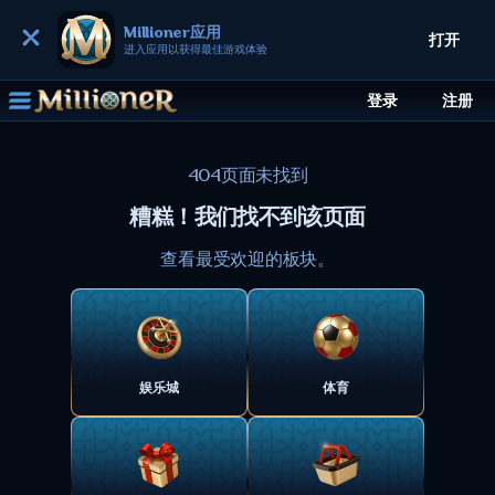
Millioner应用
打开
进入应用以获得最佳游戏体验
登录
注册
404页面未找到
糟糕！我们找不到该页面
查看最受欢迎的板块。
娱乐城
体育