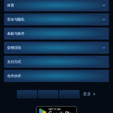
体育
安全与隐私
条款与条件
促销活动
支付方式
合作伙伴
更多