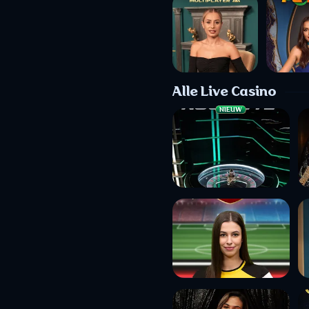
Alle Live Casino
NIEUW