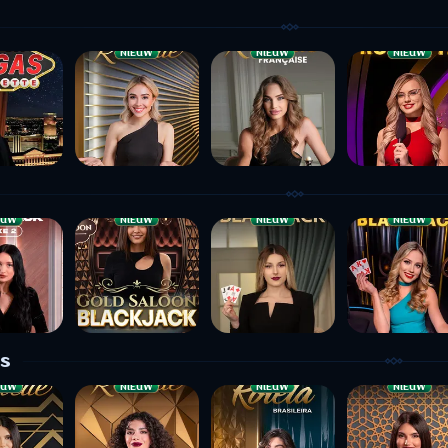
NIEUW
NIEUW
NIEUW
EUW
NIEUW
NIEUW
NIEUW
s
EUW
NIEUW
NIEUW
NIEUW