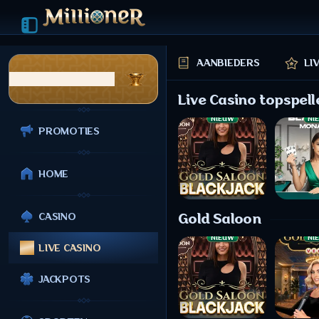
AANBIEDERS
LI
WORLD CUP GO!
Live Casino topspell
NIEUW
NI
PROMOTIES
HOME
CASINO
Gold Saloon
NIEUW
NI
LIVE CASINO
JACKPOTS