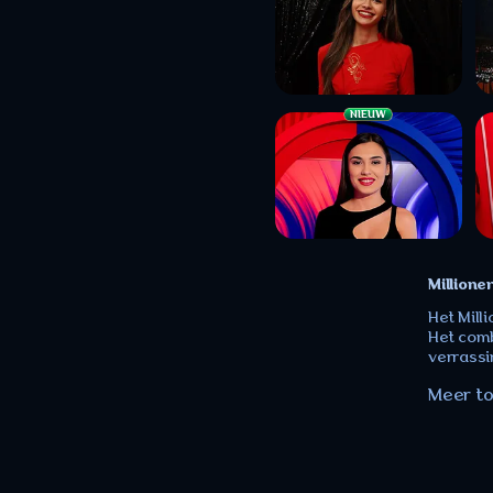
NIEUW
Millione
Het Mill
Het comb
verrassi
De beste
Meer t
live dea
begeleid
bieden. 
Ontdek w