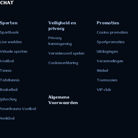
 CHAT
Sporten
Veiligheid en
Promoties
o games met live dealer, wij denken dat
privacy
oordoet. Het realtime element van het live
Sportbook
Casino promoties
er is tenslotte de belangrijkste reden om
Privacy
Live wedden
Sportpromoties
Kennisgeving
en krijgt, en ook de dealer heeft geen idee
Virtuele sporten
Uitdagingen
Verantwoord spelen
deze geweldige onvoorspelbaarheid alleen
Voetbal
Verzamelingen
en technologisch geavanceerde spelshow, het
Cookieverklaring
Tennis
Winkel
 kunt spreken van iets bijzonders.
Tafeltennis
Toernooien
Basketbal
VIP club
Algemene
e casino games, is de enorme variatie. Ze
Ijshockey
Voorwaarden
 waarop ze gespeeld worden. Dit kan een
Amerikaans Voetbal
 een variant die beter past bij jouw
Honkbal
spect centraal staat, of waarbij juist een
or ieder wat wils. En als je geen enkele
rplichting toe.