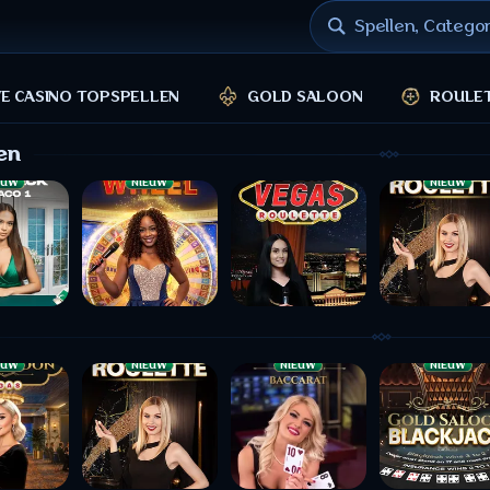
Spellen, Catego
VE CASINO TOPSPELLEN
GOLD SALOON
ROULE
en
EUW
NIEUW
NIEUW
EUW
NIEUW
NIEUW
NIEUW