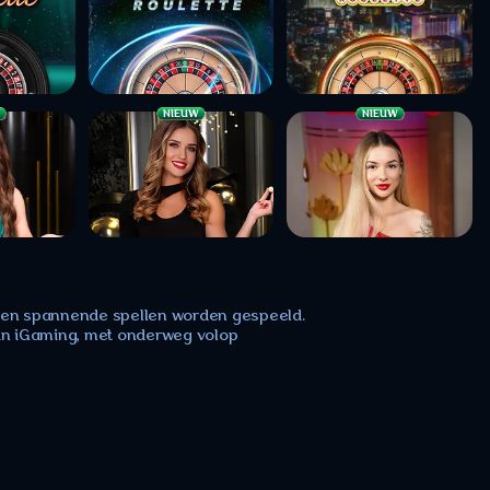
W
NIEUW
NIEUW
ve en spannende spellen worden gespeeld.
an iGaming, met onderweg volop
ynamiek bij elke inzet. Casino games met
kheden en hosts die je door het hele proces
 aan indrukwekkende spelshows dat we
t en de ziel van de ervaring zijn.
no en geniet van een unieke en