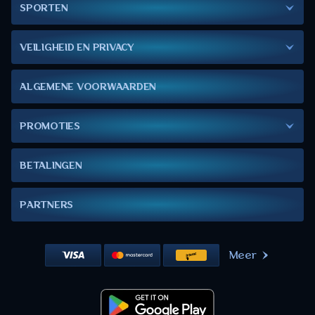
SPORTEN
VEILIGHEID EN PRIVACY
ALGEMENE VOORWAARDEN
PROMOTIES
BETALINGEN
PARTNERS
Meer