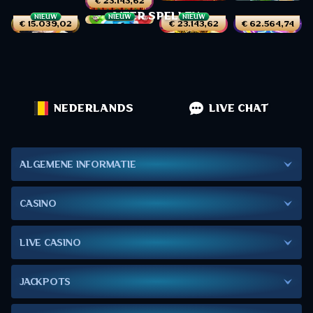
€ 23.143,62
MEER SPELLEN
NIEUW
NIEUW
NIEUW
€ 15.039,02
€ 23.143,62
€ 62.564,74
NEDERLANDS
LIVE CHAT
ALGEMENE INFORMATIE
CASINO
LIVE CASINO
JACKPOTS