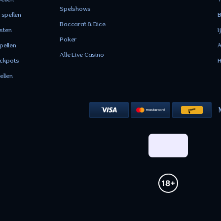
Spelshows
 spellen
B
Baccarat & Dice
sten
I
Poker
pellen
A
Alle Live Casino
ackpots
H
ellen