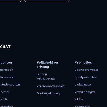
 CHAT
Sporten
Veiligheid en
Promoties
privacy
portbook
Casino promoties
Privacy
ive wedden
Sportpromoties
Kennisgeving
irtuele sporten
Uitdagingen
Verantwoord spelen
oetbal
Verzamelingen
Cookieverklaring
ennis
Winkel
afeltennis
Toernooien