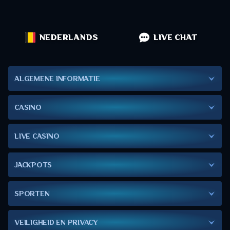
NEDERLANDS
LIVE CHAT
ALGEMENE INFORMATIE
CASINO
LIVE CASINO
JACKPOTS
SPORTEN
VEILIGHEID EN PRIVACY