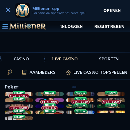
Millioner-app
OPENEN
Ga naar de app voor het beste spel
INLOGGEN
REGISTREREN
CASINO
LIVE CASINO
SPORTEN
AANBIEDERS
LIVE CASINO TOPSPELLEN
Poker
NIEUW
NIEUW
NIEUW
NIEUW
€ 0,5
 - € 4.150 
NIEUW
NIEUW
€ 1
 - € 1.000 
€ 0,1
 - € 520 
€ 0,5
 - € 250 
NIEUW
NIEUW
NIEUW
€ 0,5
 - € 500 
€ 0,1
 - € 25 
NIEUW
NIEUW
NIEUW
NIEUW