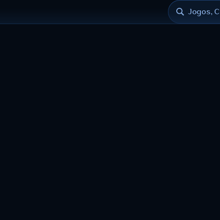
Jogos, 