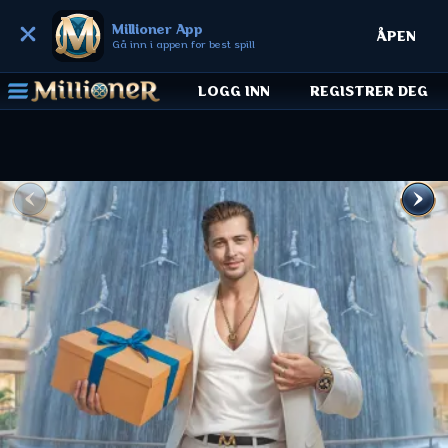
Millioner App
ÅPEN
Gå inn i appen for best spill
LOGG INN
REGISTRER DEG