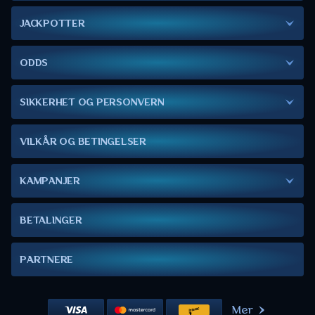
JACKPOTTER
ODDS
SIKKERHET OG PERSONVERN
VILKÅR OG BETINGELSER
KAMPANJER
BETALINGER
PARTNERE
Mer