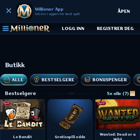
Millioner App
ÅPEN
Gå inn i appen for best spill
LOGG INN
REGISTRER DEG
Butikk
ALLE
BESTSELGERE
BONUSPENGER
Bestselgere
Se alle (7)
Spill:
Spill:
Wanted: Dead or a
Le Bandit
Gratisspill odds
Wild