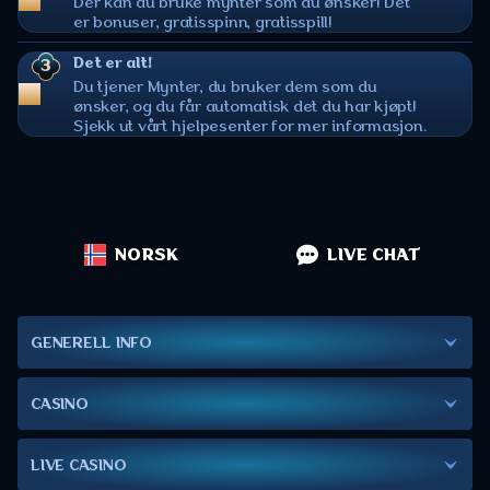
Der kan du bruke mynter som du ønsker! Det
er bonuser, gratisspinn, gratisspill!
Det er alt!
3
Du tjener Mynter, du bruker dem som du
ønsker, og du får automatisk det du har kjøpt!
Sjekk ut vårt hjelpesenter for mer informasjon.
NORSK
LIVE CHAT
GENERELL INFO
CASINO
LIVE CASINO