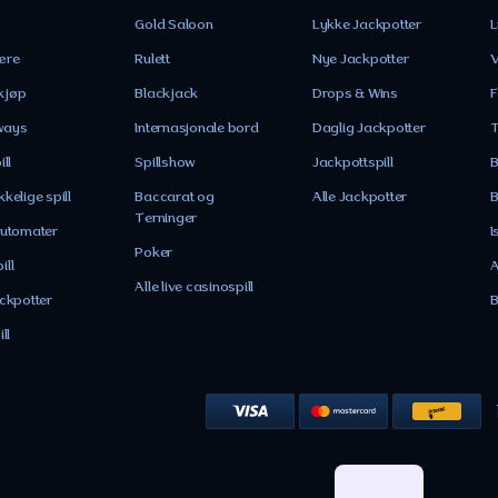
Gold Saloon
Lykke Jackpotter
L
ære
Rulett
Nye Jackpotter
V
kjøp
Blackjack
Drops & Wins
F
ways
Internasjonale bord
Daglig Jackpotter
T
ill
Spillshow
Jackpottspill
B
kelige spill
Baccarat og
Alle Jackpotter
B
Terninger
automater
I
Poker
ill
A
Alle live casinospill
ackpotter
B
ll