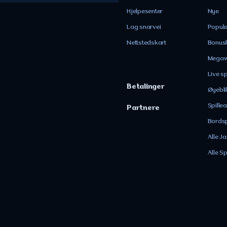
Hjelpesenter
Nye
Lag snarvei
Popul
Nettstedskart
Bonus
Mega
Live sp
Betalinger
Øyeblik
Spille
Partnere
Bordsp
Alle J
Alle Spi