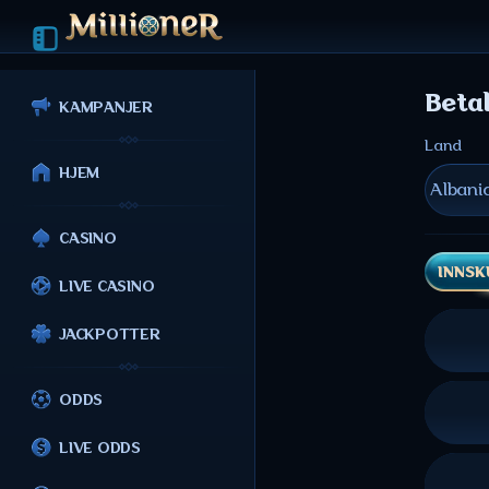
Beta
KAMPANJER
Land
HJEM
CASINO
INNSK
LIVE CASINO
JACKPOTTER
ODDS
LIVE ODDS