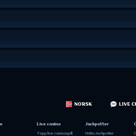
NORSK
LIVE 
no
Live casino
Jackpotter
Topp live casinospill
Hotte Jackpotter