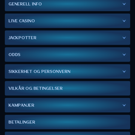
GENERELL INFO
LIVE CASINO
JACKPOTTER
ODDS
SIKKERHET OG PERSONVERN
VILKÅR OG BETINGELSER
KAMPANJER
BETALINGER