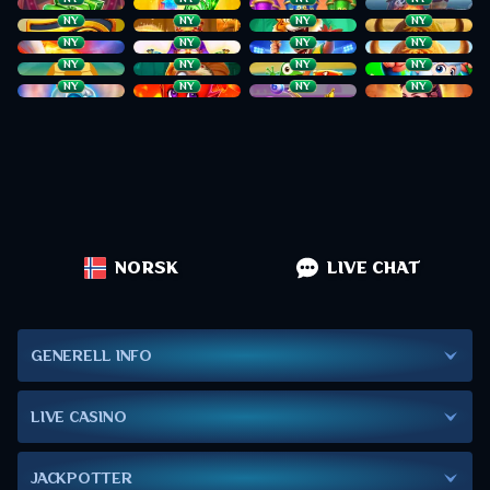
NY
NY
NY
NY
NY
NY
NY
NY
NY
NY
NY
NY
NY
NY
NY
NY
NORSK
LIVE CHAT
GENERELL INFO
LIVE CASINO
JACKPOTTER