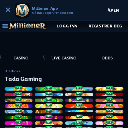
Millioner App
ÅPEN
Gå inn i appen for best spill
LOGG INN
REGISTRER DEG
CASINO
LIVE CASINO
ODDS
Tilbake
Tada Gaming
NY
NY
NY
NY
NY
NY
NY
NY
NY
NY
NY
NY
NY
NY
NY
NY
NY
NY
NY
NY
NY
NY
NY
NY
NY
NY
NY
NY
NY
NY
NY