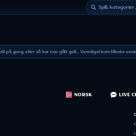
Spill, kategorie
ll på gang, eller så har noe gått galt... Vennligst kom tilbake sen
NORSK
LIVE 
L