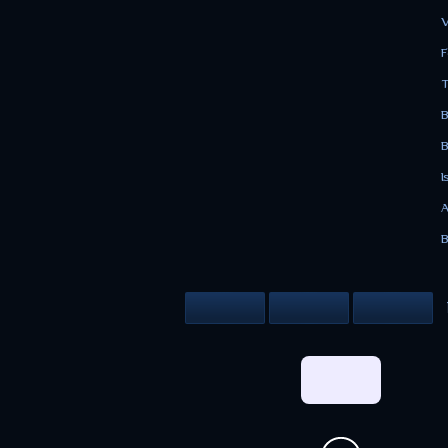
V
F
T
B
B
I
A
B