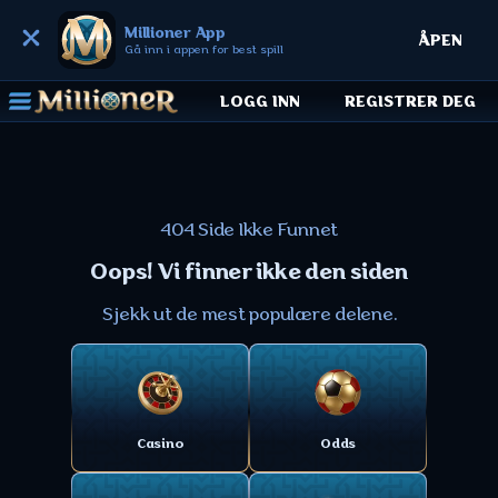
Millioner App
ÅPEN
Gå inn i appen for best spill
LOGG INN
REGISTRER DEG
404 Side Ikke Funnet
Oops! Vi finner ikke den siden
Sjekk ut de mest populære delene.
Casino
Odds