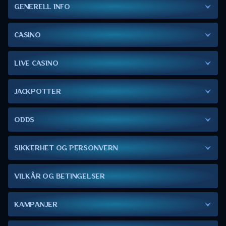
GENERELL INFO
CASINO
LIVE CASINO
JACKPOTTER
ODDS
SIKKERHET OG PERSONVERN
VILKÅR OG BETINGELSER
KAMPANJER