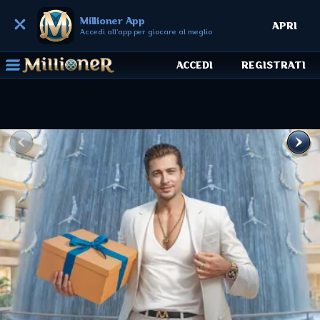
Millioner App
APRI
Accedi all'app per giocare al meglio
ACCEDI
REGISTRATI