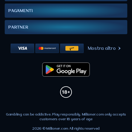
PAGAMENTI
PARTNER
Mostra altro
Gambling can be addictive. Play responsibly. Millioner.com only accepts
customers over 18 years of age
2026 © Millioner.com All rights reserved