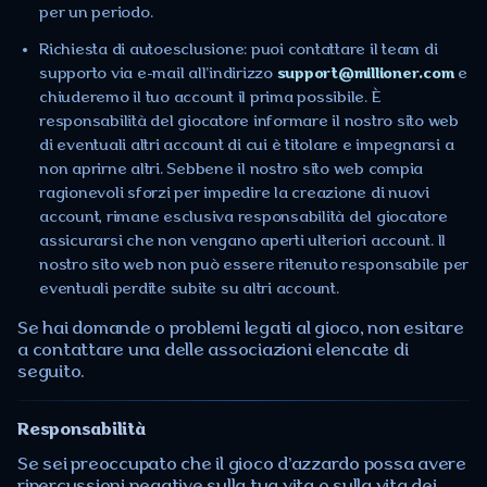
per un periodo.
Richiesta di autoesclusione: puoi contattare il team di
supporto via e-mail all'indirizzo
support@millioner.com
e
chiuderemo il tuo account il prima possibile. È
responsabilità del giocatore informare il nostro sito web
di eventuali altri account di cui è titolare e impegnarsi a
non aprirne altri. Sebbene il nostro sito web compia
ragionevoli sforzi per impedire la creazione di nuovi
account, rimane esclusiva responsabilità del giocatore
assicurarsi che non vengano aperti ulteriori account. Il
nostro sito web non può essere ritenuto responsabile per
eventuali perdite subite su altri account.
Se hai domande o problemi legati al gioco, non esitare
a contattare una delle associazioni elencate di
seguito.
Responsabilità
Se sei preoccupato che il gioco d’azzardo possa avere
ripercussioni negative sulla tua vita o sulla vita dei