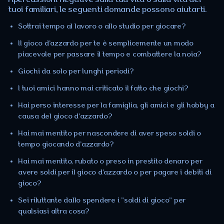
tuoi familiari, le seguenti domande possono aiutarti.
Sottrai tempo al lavoro o allo studio per giocare?
Il gioco d'azzardo per te è semplicemente un modo
piacevole per passare il tempo e combattere la noia?
Giochi da solo per lunghi periodi?
I tuoi amici hanno mai criticato il fatto che giochi?
Hai perso interesse per la famiglia, gli amici e gli hobby a
causa del gioco d'azzardo?
Hai mai mentito per nascondere di aver speso soldi o
tempo giocando d'azzardo?
Hai mai mentito, rubato o preso in prestito denaro per
avere soldi per il gioco d'azzardo o per pagare i debiti di
gioco?
Sei riluttante dallo spendere i "soldi di gioco" per
qualsiasi altra cosa?