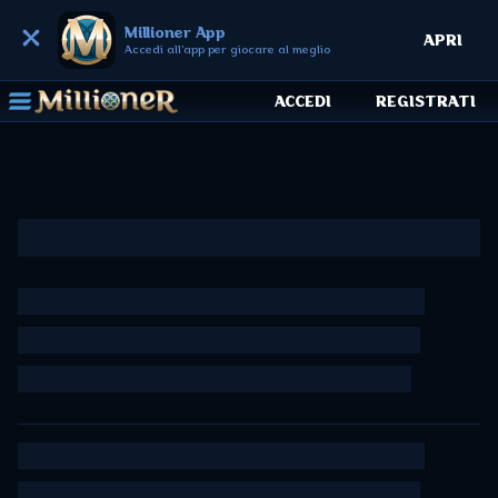
Millioner App
APRI
Accedi all'app per giocare al meglio
ACCEDI
REGISTRATI