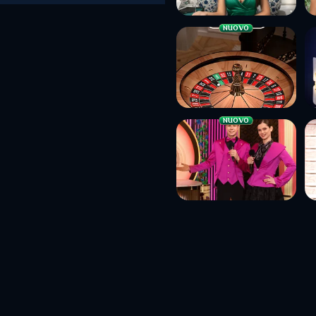
NUOVO
NUOVO