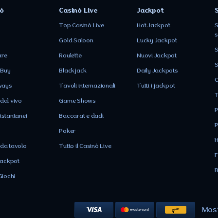
nò
Casinò Live
Jackpot
Top Casinò Live
Hot Jackpot
s
Gold Saloon
Lucky Jackpot
S
are
Roulette
Nuovi Jackpot
S
 Buy
Blackjack
Daily Jackpots
C
ways
Tavoli internazionali
Tutti i jackpot
T
 dal vivo
Game Shows
P
 istantanei
Baccarat e dadi
P
Poker
H
 da tavolo
Tutto il Casinò Live
F
 jackpot
B
 Giochi
Most