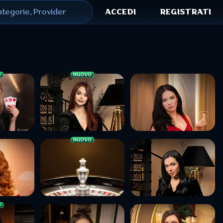
ategorie, Provider
ACCEDI
REGISTRATI
O
NUOVO
NUOVO
O