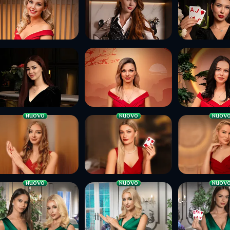
NUOVO
NUOVO
NUOV
NUOVO
NUOVO
NUOV