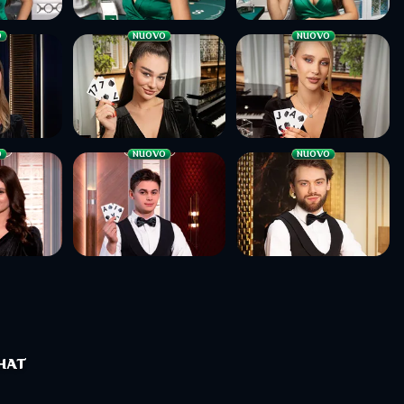
O
NUOVO
NUOVO
O
NUOVO
NUOVO
CHAT