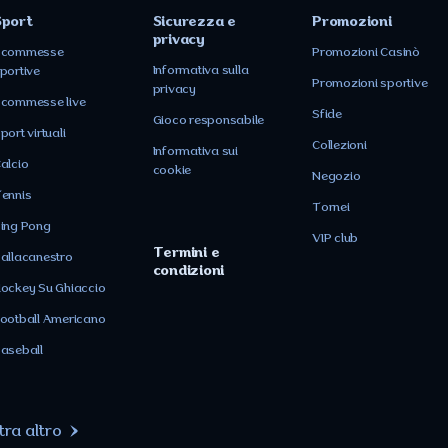
Sport
Sicurezza e
Promozioni
privacy
Scommesse
Promozioni Casinò
Informativa sulla
portive
Promozioni sportive
privacy
commesse live
Sfide
Gioco responsabile
port virtuali
Collezioni
Informativa sui
alcio
cookie
Negozio
ennis
Tornei
ing Pong
VIP club
Termini e
allacanestro
condizioni
ockey Su Ghiaccio
ootball Americano
aseball
ra altro