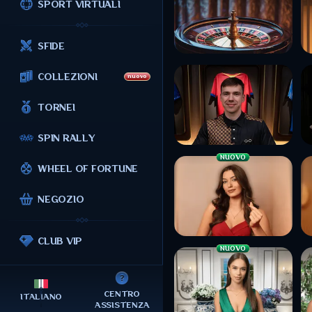
SPORT VIRTUALI
SFIDE
COLLEZIONI
nuovo
TORNEI
SPIN RALLY
NUOVO
WHEEL OF FORTUNE
NEGOZIO
CLUB VIP
NUOVO
CENTRO
ITALIANO
ASSISTENZA