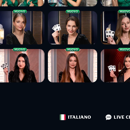
NUOVO
NUOVO
NUOV
NUOVO
NUOVO
NUOV
ITALIANO
LIVE 