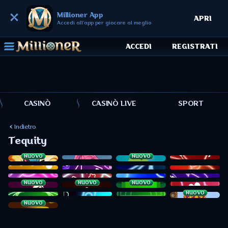
Millioner App
APRI
Accedi all'app per giocare al meglio
ACCEDI
REGISTRATI
CASINÒ
CASINÒ LIVE
SPORT
Indietro
Tequity
NUOVO
NUOVO
NUOVO
NUOVO
NUOVO
NUOVO
NUOVO