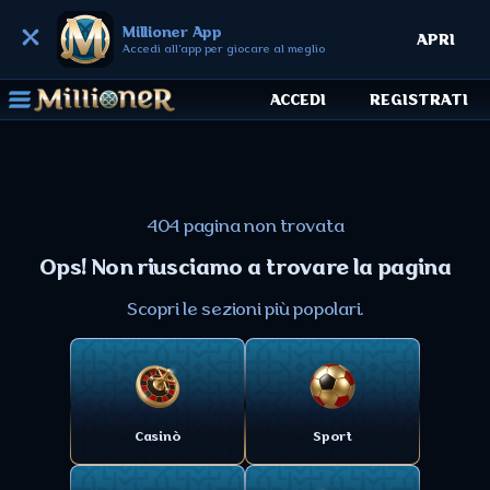
Millioner App
APRI
Accedi all'app per giocare al meglio
ACCEDI
REGISTRATI
404 pagina non trovata
Ops! Non riusciamo a trovare la pagina
Scopri le sezioni più popolari.
Casinò
Sport