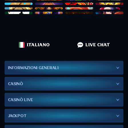
ITALIANO
LIVE CHAT
INFORMAZIONI GENERALI
CASINÒ
CASINÒ LIVE
JACKPOT