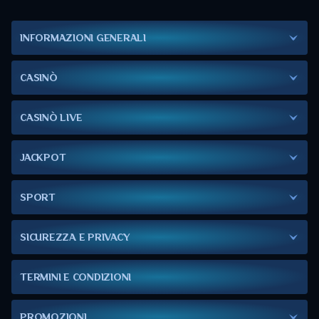
INFORMAZIONI GENERALI
CASINÒ
CASINÒ LIVE
JACKPOT
SPORT
SICUREZZA E PRIVACY
TERMINI E CONDIZIONI
PROMOZIONI