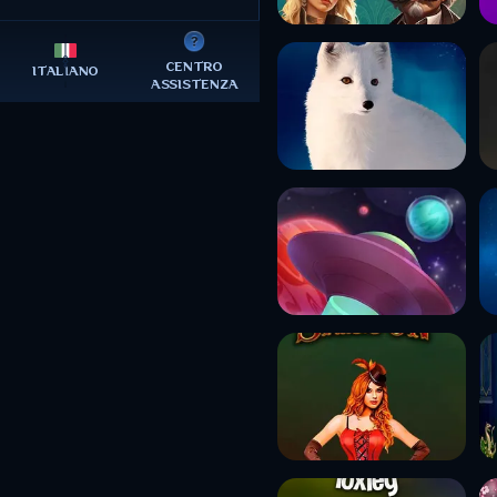
CENTRO
ITALIANO
ASSISTENZA