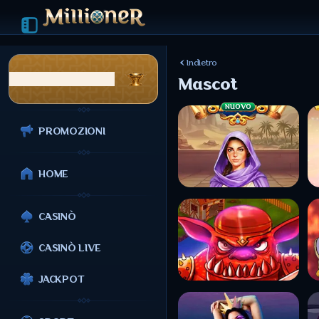
Indietro
VIA AI MONDIALI!
Mascot
NUOVO
PROMOZIONI
HOME
CASINÒ
CASINÒ LIVE
JACKPOT