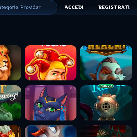
ategorie, Provider
ACCEDI
REGISTRATI
NUOVO