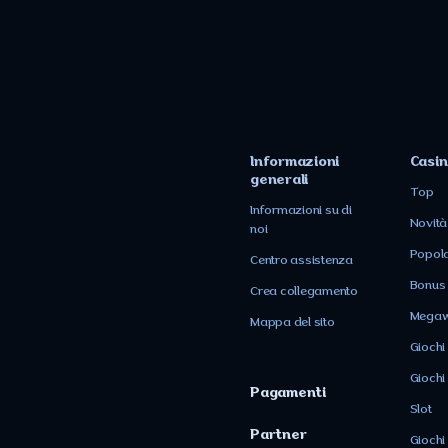
Informazioni
Casi
generali
Top
Informazioni su di
Novità
noi
Popol
Centro assistenza
Bonus
Crea collegamento
Mega
Mappa del sito
Giochi
Giochi
Pagamenti
Slot
Partner
Giochi