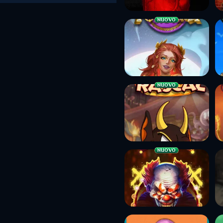
NUOVO
NUOVO
NUOVO