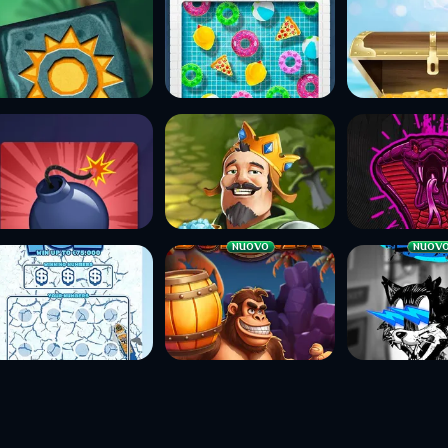
NUOVO
NUOV