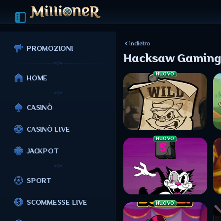
Indietro
PROMOZIONI
Hacksaw Gamin
NUOVO
HOME
CASINÒ
CASINÒ LIVE
NUOVO
JACKPOT
SPORT
SCOMMESSE LIVE
NUOVO