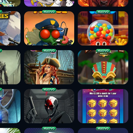
O
NUOVO
NUOVO
O
NUOVO
NUOVO
O
NUOVO
NUOVO
NUOVO