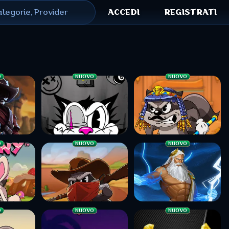
ategorie, Provider
ACCEDI
REGISTRATI
O
NUOVO
NUOVO
O
NUOVO
NUOVO
O
NUOVO
NUOVO