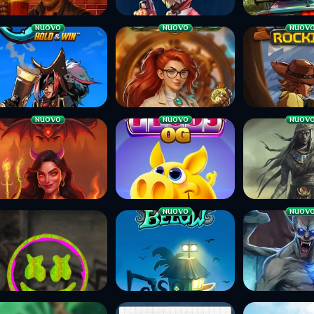
NUOVO
NUOVO
NUOV
NUOVO
NUOVO
NUOV
NUOVO
NUOV